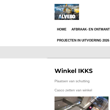
Ga
direct
naar
de
hoofdinhoud
HOME
AFBRAAK- EN ONTMAN
PROJECTEN IN UITVOERING 202
Winkel IKKS
Plaatsen van schutting
Casco zetten van winkel