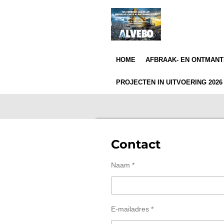
Ga
direct
naar
de
hoofdinhoud
HOME
AFBRAAK- EN ONTMAN
PROJECTEN IN UITVOERING 202
Contact
Naam *
E-mailadres *