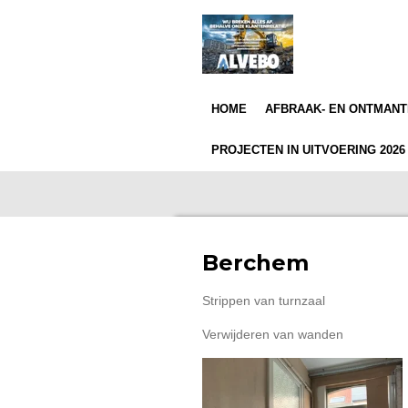
Ga
direct
naar
de
hoofdinhoud
HOME
AFBRAAK- EN ONTMAN
PROJECTEN IN UITVOERING 202
Berchem
Strippen van turnzaal
Verwijderen van wanden