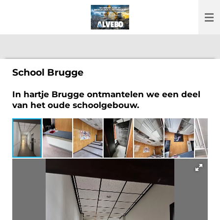
Ga
direct
naar
de
hoofdinhoud
School Brugge
In hartje Brugge ontmantelen we een deel
van het oude schoolgebouw.