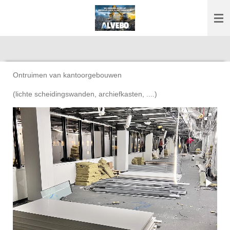
Ga
direct
naar
de
hoofdinhoud
Ontruimen van kantoorgebouwen
(lichte scheidingswanden, archiefkasten, ....)