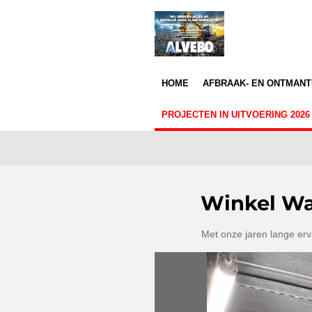
Ga
direct
naar
de
hoofdinhoud
HOME
AFBRAAK- EN ONTMAN
PROJECTEN IN UITVOERING 202
Winkel Wa
Met onze jaren lange erv