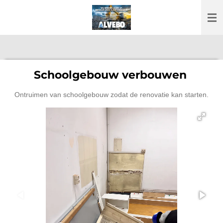
Ga
direct
naar
de
hoofdinhoud
Schoolgebouw verbouwen
Ontruimen van schoolgebouw zodat de renovatie kan starten.